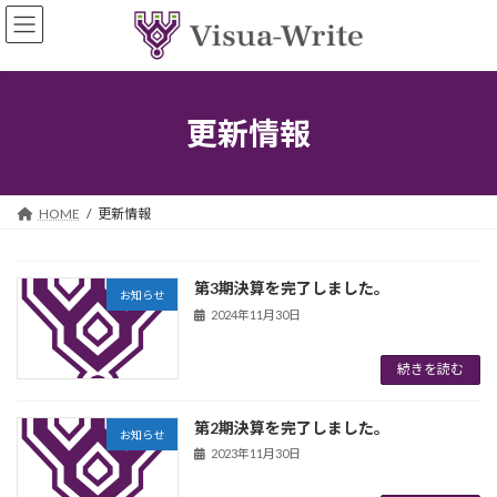
コ
ナ
ン
ビ
テ
ゲ
ン
ー
ツ
シ
へ
ョ
更新情報
ス
ン
キ
に
ッ
移
プ
動
HOME
更新情報
第3期決算を完了しました。
お知らせ
2024年11月30日
続きを読む
第2期決算を完了しました。
お知らせ
2023年11月30日